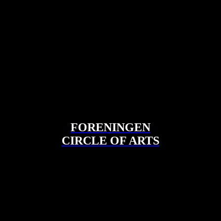
 arbejder med dannelse, kultur og at skabe mulighedsrum for udvikling 
FORENINGEN
CIRCLE OF ARTS