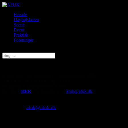
Forside
Daghøjskolen
Scene
Event
Praktisk
Foreninger
Vælg en side
GÅ PÅ AFUK DAGHØJSKOLE
Vi har åbnet for tilmelding til efterårssemester 2026.
Alle kurser starter d.11 august 2026
Nysgerrig på Daghøjskolens kurser ?
Læs mere
HER
eller kontakt os på
afuk@afuk.dk
AFUK Atelier:
Kontakt os
afuk@afuk.dk
for optagelsessamtale.
Performativ Historiefortælling:
Optagelsesworkshop d. 23. juni kl.9-12.