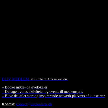
AFUK ER
-AFUK daghøjskolen
–
AFUK Event
-AFUK Scene
AFUK lægger derudover hus til:
-Foreningen Circle of Arts / PAK
AFUK
er et levende hus hvor en masse forskellige mennesker dagligt
BLIV MEDLEM
af Circle of Arts så kan du:
– Booke møde- og øvelokaler
– Deltage i vores aktiviteter og events til medlemspris
– Blive del af et stort og inspirerende netværk på tværs af kunstarter
Kontakt:
contact@circleofarts.dk