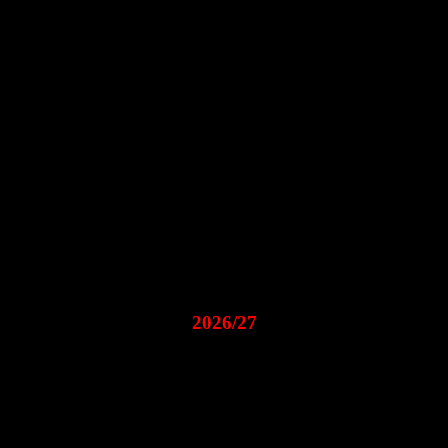
terende, vækstlaget, nye idéer og utraditionelle kunstneriske samarbejd
2026/27