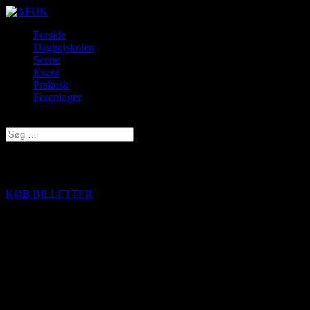
Forside
Daghøjskolen
Scene
Event
Praktisk
Foreninger
Vælg en side
Circus of hope
KØB BILLETTER
Oplev en spektakulær varietéforestilling med nogle af Danmarks
mest talentfulde performere. Glæd dig til en aften fyldt med
luftakrobatik, dans, flow arts og visuelle øjeblikke, der både
imponerer og bevæger.
CIRCUS OF HOPE er en fælles indsats for at støtte artist Antoaneta
Dimova, som efter en alvorlig ulykke kæmper for at genvinde sin
selvstændighed.