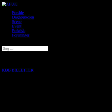
Forside
Daghøjskolen
Scene
Event
Praktisk
Foreninger
Vælg en side
Going Nowhere
KØB BILLETTER
GOING NOWHERE (Out of Balanz) – Spiller én enkelt gang på
AFUK Scene inden de drager på en lille Danmarksturné.
En morsom og grotesk fortælling om individets kamp for at lægge
mobiltelefonen væk. Vi lever i accelerationens tidsalder, hvor
fremgang og konstant bevægelse er på sit højeste. Hvad er mere